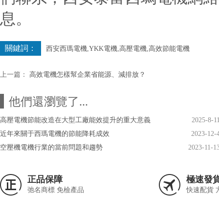
息。
關鍵詞：
西安西瑪電機,YKK電機,高壓電機,高效節能電機
上一篇：
高效電機怎樣幫企業省能源、減排放？
他們還瀏覽了...
高壓電機節能改造在大型工廠能效提升的重大意義
2025-8-1
近年來關于西瑪電機的節能降耗成效
2023-12-
空壓機電機行業的當前問題和趨勢
2023-11-1
正品保障
極速發
弛名商標 免檢產品
快速配貨 