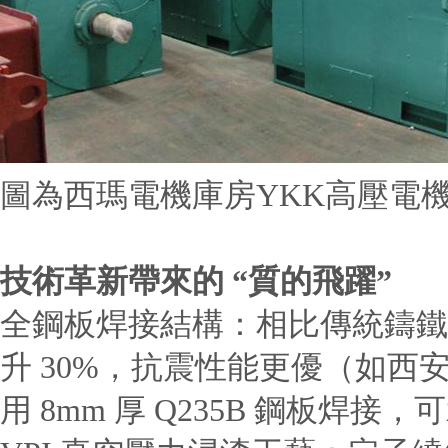
圖為西瑪電機庫房YKK高壓電
技術革新帶來的 “質的飛躍”
全鋼板焊接結構：相比傳統鑄鐵
升 30%，抗震性能更優（如西安泰
用 8mm 厚 Q235B 鋼板焊接，