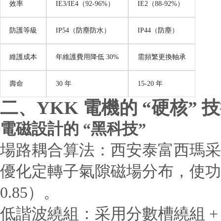
效率
IE3/IE4（92-96%）
IE2（88-92%）
防護等級
IP54（防塵防水）
IP44（防塵）
維護成本
年維護費用降低 30%
需頻繁更換軸承
壽命
30 年
15-20 年
二、YKK 電機的 “硬核” 
電磁設計的 “黑科技”
場路耦合算法：西安泰富西瑪采用AN
優化定轉子氣隙磁場分布，使功率
0.85）。
低諧波繞組：采用分數槽繞組 +