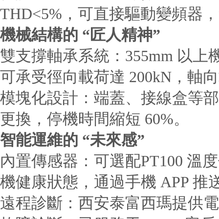
THD<5%，可直接驅動變頻器
機械結構的 “匠人精神”
雙支撐軸承系統：355mm 以上
可承受徑向載荷達 200kN，軸向載
模塊化設計：端蓋、接線盒等部
更換，停機時間縮短 60%。
智能運維的 “未來感”
內置傳感器：可選配PT100 溫
機健康狀態，通過手機 APP 
遠程診斷：西安泰富西瑪提供電